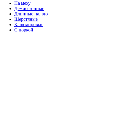
На меху
Демисезонные
Длинные пальто
Шерстяные
Кашемировые
С норкой