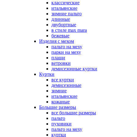
классические
итальянские
зимние пальто
длинные
двубортные
в стиле max mara
бежевые
Изделия с мехом
пальто на меху
парки на меху
плащи
ветровки
демисезонные куртки
Куртки
все куртки
демисезонные
зимние
итальянские
кожаные
Большие размеры
все большие размеры
пальто
пуховики
пальто на меху
куртки