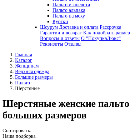
Пальто из шерсти
Пальто альпака
Пальто на меху
Куртки
Шоурум
Доставка и оплата
Рассрочка
Гарантии и возврат
Как подобрать размер
Вопросы и ответы
О "ПокупкаЛюкс"
Реквизиты
Отзывы
Главная
Каталог
Женщинам
Верхняя одежда
Большие размеры
Пальто
Шерстяные
Шерстяные женские пальто
больших размеров
Сортировать:
Наша подборка