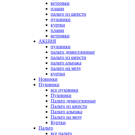
ветровки
плащи
пальто из шерсти
пуховики
куртки
плащи
ветровки
АКЦИЯ
пуховики
пальто демисезонные
пальто из шерсти
пальто альпака
пальто на меху
куртки
Новинки
Пуховики
все пуховики
Пуховики
Пальто демисезонные
Пальто из шерсти
Пальто альпака
Пальто на меху
Куртки
Пальто
все пальто