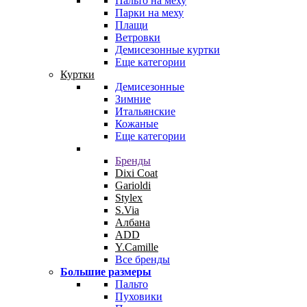
Пальто на меху
Парки на меху
Плащи
Ветровки
Демисезонные куртки
Еще категории
Куртки
Демисезонные
Зимние
Итальянские
Кожаные
Еще категории
Бренды
Dixi Coat
Garioldi
Stylex
S.Via
Албана
ADD
Y.Camille
Все бренды
Большие размеры
Пальто
Пуховики