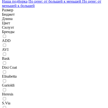
Наша подборка
По цене: от большей к меньшей
По цене: от
меньшей к большей
Размер
Бюджет
Длина
Цвет
Силуэт
Бренды
ADD
AVI
Bask
Dixi Coat
Elisabetta
Garioldi
Heresis
S.Via