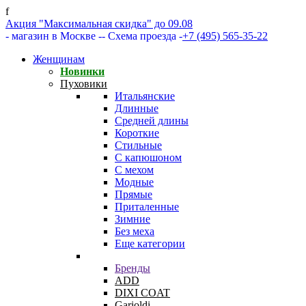
f
Акция "Максимальная скидка" до 09.08
- магазин в Москве -
- Схема проезда -
+7 (495) 565-35-22
Женщинам
Новинки
Пуховики
Итальянские
Длинные
Средней длины
Короткие
Стильные
С капюшоном
С мехом
Модные
Прямые
Приталенные
Зимние
Без меха
Еще категории
Бренды
ADD
DIXI COAT
Garioldi