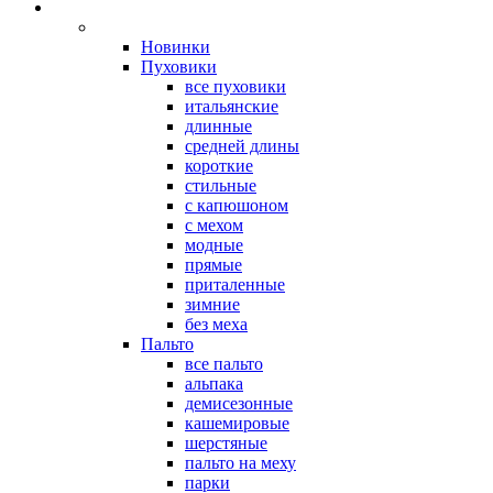
Новинки
Пуховики
все пуховики
итальянские
длинные
средней длины
короткие
стильные
с капюшоном
с мехом
модные
прямые
приталенные
зимние
без меха
Пальто
все пальто
альпака
демисезонные
кашемировые
шерстяные
пальто на меху
парки