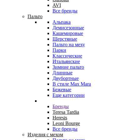
AVI
Все бренды
Пальто
Альпака
Демисезонные
Кашемировые
Шерстяные
Пальто на меху
Парки
Классические
Итальянские
Зимние пальто
Длинные
Двубортные
В стиле Max Mara
Бежевые
Еще категории
Бренды
Teresa Tardia
Heresis
Leoni Bourge
Все бренды
Изделия с мехом