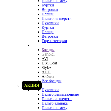
Пальто на меху
Куртки
Ветровки
Плащи
Пальто из шерсти
Пуховики
Куртки
Плащи
Ветровки
Еще категории
Бренды
Garioldi
AVI
Dixi Coat
Stylex
ADD
Албана
Все бренды
АКЦИЯ
Пуховики
Пальто демисезонные
Пальто из шерсти
Пальто альпака
Пальто на меху