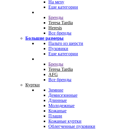
На меху
Еще категории
Бренды
Teresa Tardia
Heresis
Все бренды
Большие размеры
Пальто из шерсти
Пуховики
Еще категории
Бренды
Teresa Tardia
AFG
Все бренды
Куртки
Зимние
Демисезонные
Длинные
Молодежные
Кожаные
Плащи
Кожаные куртки
Облегченные пуховики