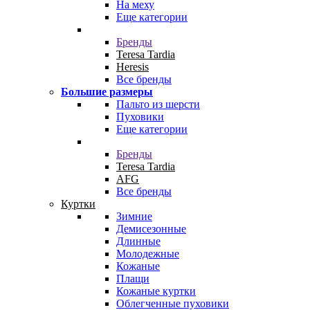
На меху
Еще категории
Бренды
Teresa Tardia
Heresis
Все бренды
Большие размеры
Пальто из шерсти
Пуховики
Еще категории
Бренды
Teresa Tardia
AFG
Все бренды
Куртки
Зимние
Демисезонные
Длинные
Молодежные
Кожаные
Плащи
Кожаные куртки
Облегченные пуховики