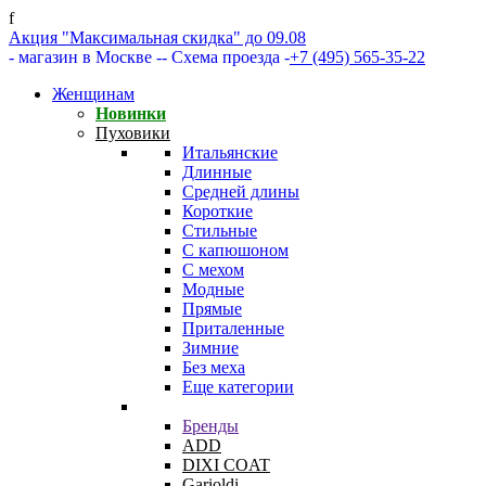
f
Акция "Максимальная скидка" до 09.08
- магазин в Москве -
- Схема проезда -
+7 (495) 565-35-22
Женщинам
Новинки
Пуховики
Итальянские
Длинные
Средней длины
Короткие
Стильные
С капюшоном
С мехом
Модные
Прямые
Приталенные
Зимние
Без меха
Еще категории
Бренды
ADD
DIXI COAT
Garioldi