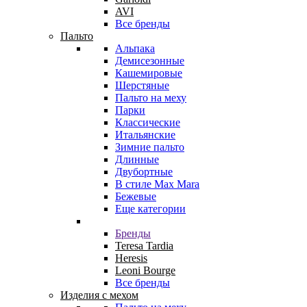
AVI
Все бренды
Пальто
Альпака
Демисезонные
Кашемировые
Шерстяные
Пальто на меху
Парки
Классические
Итальянские
Зимние пальто
Длинные
Двубортные
В стиле Max Mara
Бежевые
Еще категории
Бренды
Teresa Tardia
Heresis
Leoni Bourge
Все бренды
Изделия с мехом