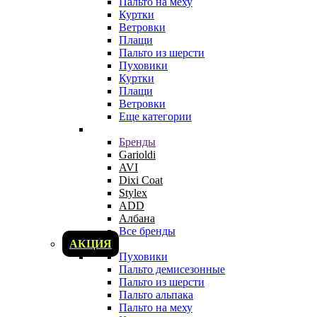
Пальто на меху
Куртки
Ветровки
Плащи
Пальто из шерсти
Пуховики
Куртки
Плащи
Ветровки
Еще категории
Бренды
Garioldi
AVI
Dixi Coat
Stylex
ADD
Албана
Все бренды
АКЦИЯ
Пуховики
Пальто демисезонные
Пальто из шерсти
Пальто альпака
Пальто на меху