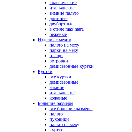
классические
итальянские
зимние пальто
длинные
двубортные
в стиле max mara
бежевые
Изделия с мехом
пальто на меху
парки на меху
плащи
ветровки
демисезонные куртки
Куртки
все куртки
демисезонные
зимние
итальянские
кожаные
Большие размеры
все большие размеры
пальто
пуховики
пальто на меху
куртки