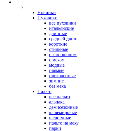
Новинки
Пуховики
все пуховики
итальянские
длинные
средней длины
короткие
стильные
с капюшоном
с мехом
модные
прямые
приталенные
зимние
без меха
Пальто
все пальто
альпака
демисезонные
кашемировые
шерстяные
пальто на меху
парки