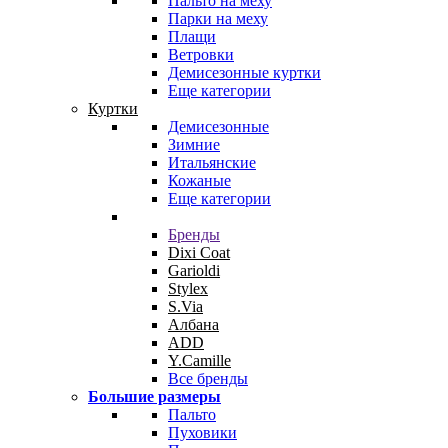
Пальто на меху
Парки на меху
Плащи
Ветровки
Демисезонные куртки
Еще категории
Куртки
Демисезонные
Зимние
Итальянские
Кожаные
Еще категории
Бренды
Dixi Coat
Garioldi
Stylex
S.Via
Албана
ADD
Y.Camille
Все бренды
Большие размеры
Пальто
Пуховики