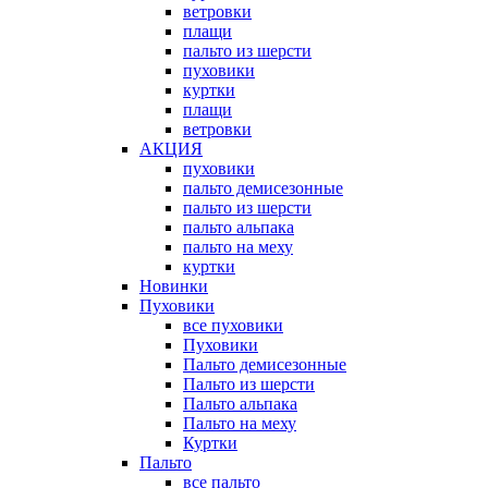
ветровки
плащи
пальто из шерсти
пуховики
куртки
плащи
ветровки
АКЦИЯ
пуховики
пальто демисезонные
пальто из шерсти
пальто альпака
пальто на меху
куртки
Новинки
Пуховики
все пуховики
Пуховики
Пальто демисезонные
Пальто из шерсти
Пальто альпака
Пальто на меху
Куртки
Пальто
все пальто