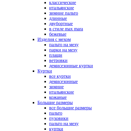
классические
итальянские
зимние пальто
длинные
двубортные
в стиле max mara
бежевые
Изделия с мехом
пальто на меху
парки на меху
плащи
ветровки
демисезонные куртки
Куртки
все куртки
демисезонные
зимние
итальянские
кожаные
Большие размеры
все большие размеры
пальто
пуховики
пальто на меху
куртки