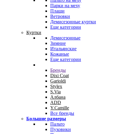
Пальто на меху
Парки на меху
Плащи
Ветровки
Демисезонные куртки
Еще категории
Куртки
Демисезонные
Зимние
Итальянские
Кожаные
Еще категории
Бренды
Dixi Coat
Garioldi
Stylex
S.Via
Албана
ADD
Y.Camille
Все бренды
Большие размеры
Пальто
Пуховики