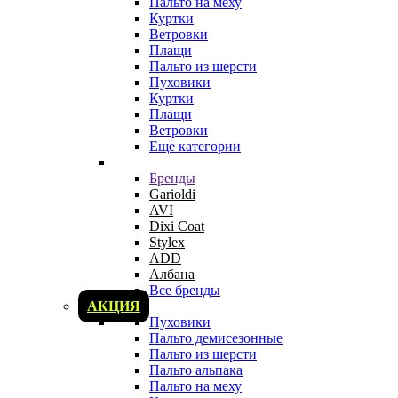
Пальто на меху
Куртки
Ветровки
Плащи
Пальто из шерсти
Пуховики
Куртки
Плащи
Ветровки
Еще категории
Бренды
Garioldi
AVI
Dixi Coat
Stylex
ADD
Албана
Все бренды
АКЦИЯ
Пуховики
Пальто демисезонные
Пальто из шерсти
Пальто альпака
Пальто на меху