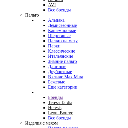
AVI
Все бренды
Пальто
Альпака
Демисезонные
Кашемировые
Шерстяные
Пальто на меху
Парки
Классические
Итальянские
Зимние пальто
Длинные
Двубортные
В стиле Max Mara
Бежевые
Еще категории
Бренды
Teresa Tardia
Heresis
Leoni Bourge
Все бренды
Изделия с мехом