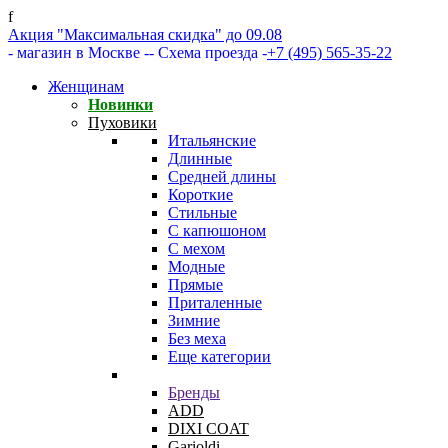
f
Акция "Максимальная скидка" до 09.08
- магазин в Москве -
- Схема проезда -
+7 (495) 565-35-22
Женщинам
Новинки
Пуховики
Итальянские
Длинные
Средней длины
Короткие
Стильные
С капюшоном
С мехом
Модные
Прямые
Приталенные
Зимние
Без меха
Еще категории
Бренды
ADD
DIXI COAT
Garioldi