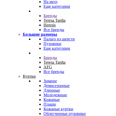
На меху
Еще категории
Бренды
Teresa Tardia
Heresis
Все бренды
Большие размеры
Пальто из шерсти
Пуховики
Еще категории
Бренды
Teresa Tardia
AFG
Все бренды
Куртки
Зимние
Демисезонные
Длинные
Молодежные
Кожаные
Плащи
Кожаные куртки
Облегченные пуховики