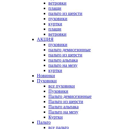
ветровки
плащи
пальто из шерсти
пуховики
куртки
плащи
ветровки
АКЦИЯ
пуховики
пальто демисезонные
пальто из шерсти
пальто альпака
пальто на меху
куртки
Новинки
Пуховики
все пуховики
Пуховики
Пальто демисезонные
Пальто из шерсти
Пальто альпака
Пальто на меху
Куртки
Пальто
все пальто