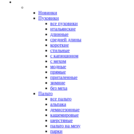
Новинки
Пуховики
все пуховики
итальянские
длинные
средней длины
короткие
стильные
с капюшоном
с мехом
модные
прямые
приталенные
зимние
без меха
Пальто
все пальто
альпака
демисезонные
кашемировые
шерстяные
пальто на меху
парки