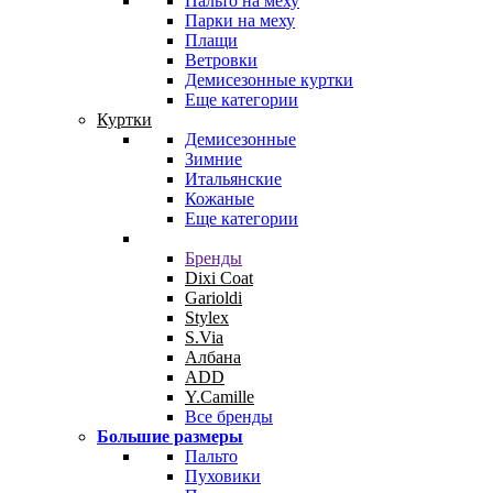
Пальто на меху
Парки на меху
Плащи
Ветровки
Демисезонные куртки
Еще категории
Куртки
Демисезонные
Зимние
Итальянские
Кожаные
Еще категории
Бренды
Dixi Coat
Garioldi
Stylex
S.Via
Албана
ADD
Y.Camille
Все бренды
Большие размеры
Пальто
Пуховики