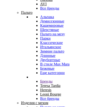
AVI
Все бренды
Пальто
Альпака
Демисезонные
Кашемировые
Шерстяные
Пальто на меху
Парки
Классические
Итальянские
Зимние пальто
Длинные
Двубортные
В стиле Max Mara
Бежевые
Еще категории
Бренды
Teresa Tardia
Heresis
Leoni Bourge
Все бренды
Изделия с мехом