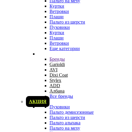
Пальто на меху
Куртки
Ветровки
Плащи
Пальто из шерсти
Пуховики
Куртки
Плащи
Ветровки
Еще категории
Бренды
Garioldi
AVI
Dixi Coat
Stylex
ADD
Албана
Все бренды
АКЦИЯ
Пуховики
Пальто демисезонные
Пальто из шерсти
Пальто альпака
Пальто на меху