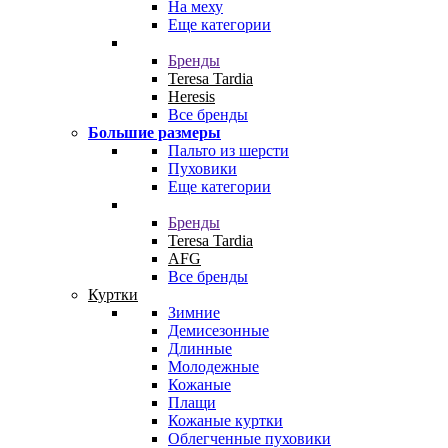
На меху
Еще категории
Бренды
Teresa Tardia
Heresis
Все бренды
Большие размеры
Пальто из шерсти
Пуховики
Еще категории
Бренды
Teresa Tardia
AFG
Все бренды
Куртки
Зимние
Демисезонные
Длинные
Молодежные
Кожаные
Плащи
Кожаные куртки
Облегченные пуховики