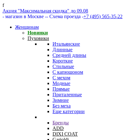
f
Акция "Максимальная скидка" до 09.08
- магазин в Москве -
- Схема проезда -
+7 (495) 565-35-22
Женщинам
Новинки
Пуховики
Итальянские
Длинные
Средней длины
Короткие
Стильные
С капюшоном
С мехом
Модные
Прямые
Приталенные
Зимние
Без меха
Еще категории
Бренды
ADD
DIXI COAT
Garioldi