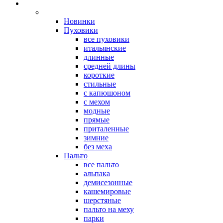
Новинки
Пуховики
все пуховики
итальянские
длинные
средней длины
короткие
стильные
с капюшоном
с мехом
модные
прямые
приталенные
зимние
без меха
Пальто
все пальто
альпака
демисезонные
кашемировые
шерстяные
пальто на меху
парки