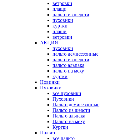
ветровки
плащи
пальто из шерсти
пуховики
куртки
плащи
ветровки
АКЦИЯ
пуховики
пальто демисезонные
пальто из шерсти
пальто альпака
пальто на меху
куртки
Новинки
Пуховики
все пуховики
Пуховики
Пальто демисезонные
Пальто из шерсти
Пальто альпака
Пальто на меху
Куртки
Пальто
все пальто