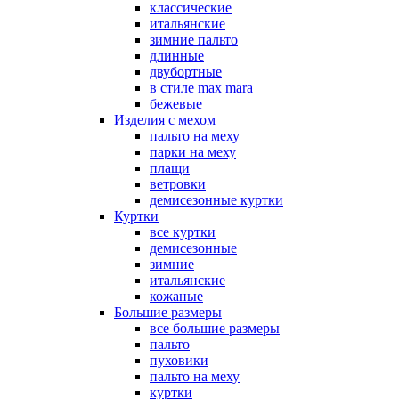
классические
итальянские
зимние пальто
длинные
двубортные
в стиле max mara
бежевые
Изделия с мехом
пальто на меху
парки на меху
плащи
ветровки
демисезонные куртки
Куртки
все куртки
демисезонные
зимние
итальянские
кожаные
Большие размеры
все большие размеры
пальто
пуховики
пальто на меху
куртки