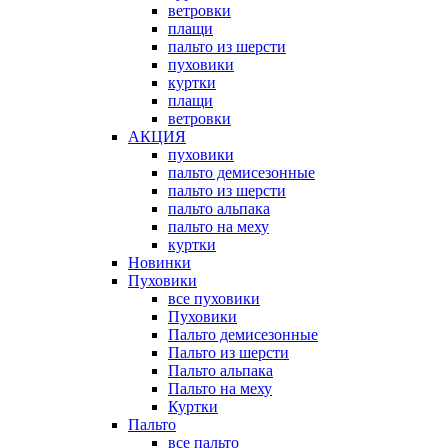
ветровки
плащи
пальто из шерсти
пуховики
куртки
плащи
ветровки
АКЦИЯ
пуховики
пальто демисезонные
пальто из шерсти
пальто альпака
пальто на меху
куртки
Новинки
Пуховики
все пуховики
Пуховики
Пальто демисезонные
Пальто из шерсти
Пальто альпака
Пальто на меху
Куртки
Пальто
все пальто