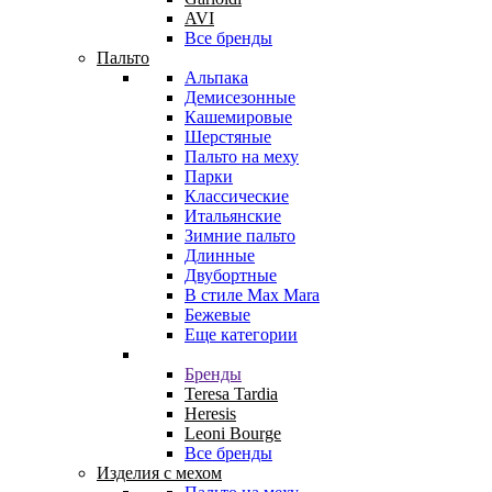
AVI
Все бренды
Пальто
Альпака
Демисезонные
Кашемировые
Шерстяные
Пальто на меху
Парки
Классические
Итальянские
Зимние пальто
Длинные
Двубортные
В стиле Max Mara
Бежевые
Еще категории
Бренды
Teresa Tardia
Heresis
Leoni Bourge
Все бренды
Изделия с мехом