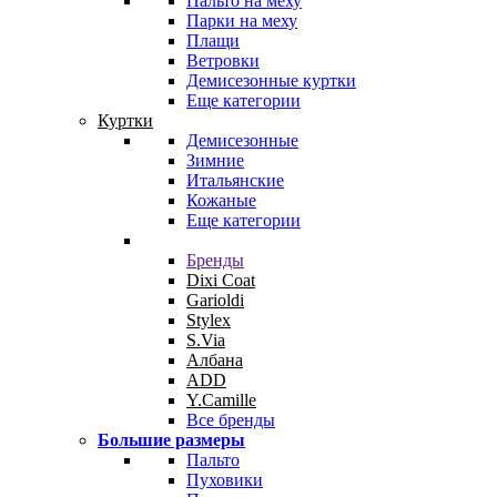
Пальто на меху
Парки на меху
Плащи
Ветровки
Демисезонные куртки
Еще категории
Куртки
Демисезонные
Зимние
Итальянские
Кожаные
Еще категории
Бренды
Dixi Coat
Garioldi
Stylex
S.Via
Албана
ADD
Y.Camille
Все бренды
Большие размеры
Пальто
Пуховики