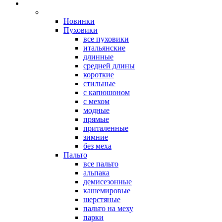
Новинки
Пуховики
все пуховики
итальянские
длинные
средней длины
короткие
стильные
с капюшоном
с мехом
модные
прямые
приталенные
зимние
без меха
Пальто
все пальто
альпака
демисезонные
кашемировые
шерстяные
пальто на меху
парки