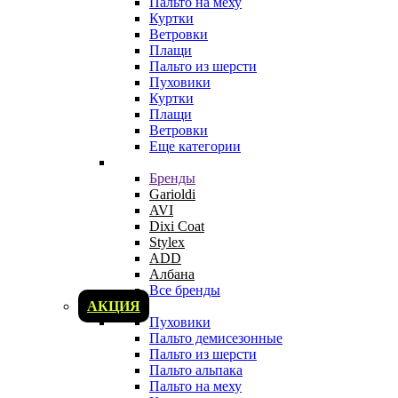
Пальто на меху
Куртки
Ветровки
Плащи
Пальто из шерсти
Пуховики
Куртки
Плащи
Ветровки
Еще категории
Бренды
Garioldi
AVI
Dixi Coat
Stylex
ADD
Албана
Все бренды
АКЦИЯ
Пуховики
Пальто демисезонные
Пальто из шерсти
Пальто альпака
Пальто на меху