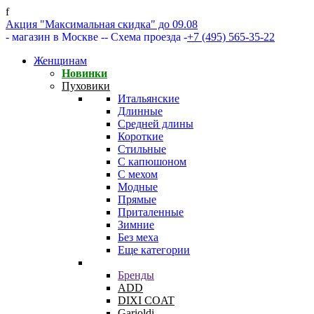
f
Акция "Максимальная скидка" до 09.08
- магазин в Москве -
- Схема проезда -
+7 (495) 565-35-22
Женщинам
Новинки
Пуховики
Итальянские
Длинные
Средней длины
Короткие
Стильные
С капюшоном
С мехом
Модные
Прямые
Приталенные
Зимние
Без меха
Еще категории
Бренды
ADD
DIXI COAT
Garioldi