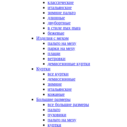
классические
итальянские
зимние пальто
длинные
двубортные
в стиле max mara
бежевые
Изделия с мехом
пальто на меху
парки на меху
плащи
ветровки
демисезонные куртки
Куртки
все куртки
демисезонные
зимние
итальянские
кожаные
Большие размеры
все большие размеры
пальто
пуховики
пальто на меху
куртки