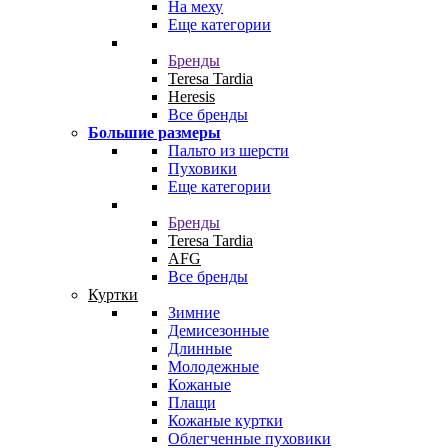
На меху
Еще категории
Бренды
Teresa Tardia
Heresis
Все бренды
Большие размеры
Пальто из шерсти
Пуховики
Еще категории
Бренды
Teresa Tardia
AFG
Все бренды
Куртки
Зимние
Демисезонные
Длинные
Молодежные
Кожаные
Плащи
Кожаные куртки
Облегченные пуховики