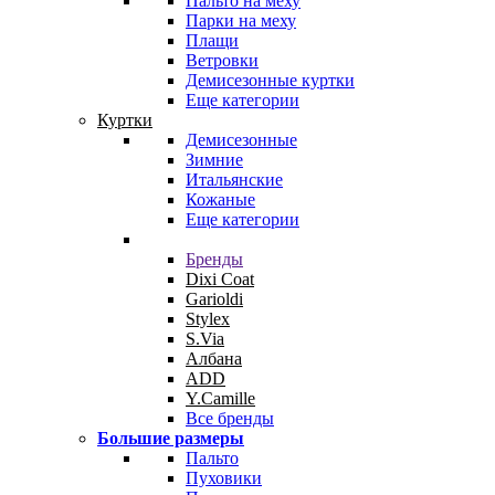
Пальто на меху
Парки на меху
Плащи
Ветровки
Демисезонные куртки
Еще категории
Куртки
Демисезонные
Зимние
Итальянские
Кожаные
Еще категории
Бренды
Dixi Coat
Garioldi
Stylex
S.Via
Албана
ADD
Y.Camille
Все бренды
Большие размеры
Пальто
Пуховики