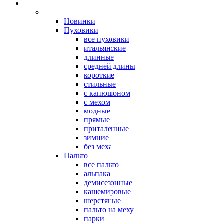
Новинки
Пуховики
все пуховики
итальянские
длинные
средней длины
короткие
стильные
с капюшоном
с мехом
модные
прямые
приталенные
зимние
без меха
Пальто
все пальто
альпака
демисезонные
кашемировые
шерстяные
пальто на меху
парки