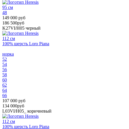
95 см
48
149 000 руб
186 500руб
K27VI/H05
черный
112 см
100% шерсть Loro Piana
норка
52
54
56
58
60
62
64
66
107 000 руб
134 000руб
L03VI/H05_
коричневый
112 см
100% шерсть Loro Piana