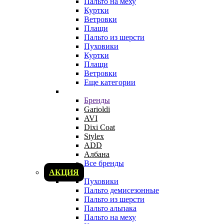
Пальто на меху
Куртки
Ветровки
Плащи
Пальто из шерсти
Пуховики
Куртки
Плащи
Ветровки
Еще категории
Бренды
Garioldi
AVI
Dixi Coat
Stylex
ADD
Албана
Все бренды
АКЦИЯ
Пуховики
Пальто демисезонные
Пальто из шерсти
Пальто альпака
Пальто на меху