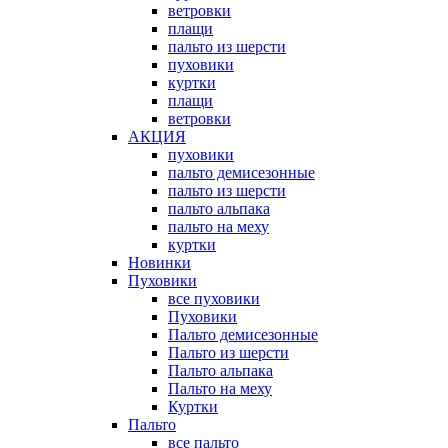
ветровки
плащи
пальто из шерсти
пуховики
куртки
плащи
ветровки
АКЦИЯ
пуховики
пальто демисезонные
пальто из шерсти
пальто альпака
пальто на меху
куртки
Новинки
Пуховики
все пуховики
Пуховики
Пальто демисезонные
Пальто из шерсти
Пальто альпака
Пальто на меху
Куртки
Пальто
все пальто