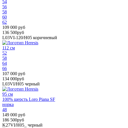
54
56
58
60
62
109 000 руб
136 500руб
L03VI-120/H05
коричневый
112 см
52
58
64
66
107 000 руб
134 000руб
L03VI/H05
черный
95 см
100% шерсть Loro Piana SF
норка
48
149 000 руб
186 500руб
K27VI/H05_
черный