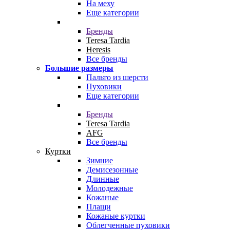
На меху
Еще категории
Бренды
Teresa Tardia
Heresis
Все бренды
Большие размеры
Пальто из шерсти
Пуховики
Еще категории
Бренды
Teresa Tardia
AFG
Все бренды
Куртки
Зимние
Демисезонные
Длинные
Молодежные
Кожаные
Плащи
Кожаные куртки
Облегченные пуховики