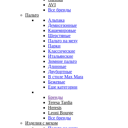
AVI
Все бренды
Пальто
Альпака
Демисезонные
Кашемировые
Шерстяные
Пальто на меху
Парки
Классические
Итальянские
Зимние пальто
Длинные
Двубортные
В стиле Max Mara
Бежевые
Еще категории
Бренды
Teresa Tardia
Heresis
Leoni Bourge
Все бренды
Изделия с мехом