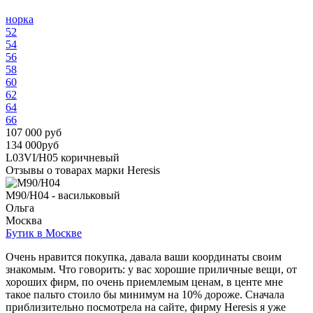
норка
52
54
56
58
60
62
64
66
107 000 руб
134 000руб
L03VI/H05
коричневый
Отзывы о товарах марки Heresis
M90/H04 - васильковый
Ольга
Москва
Бутик в Москве
Очень нравится покупка, давала ваши координаты своим
знакомым. Что говорить: у вас хорошие приличные вещи, от
хороших фирм, по очень приемлемым ценам, в центе мне
такое пальто стоило бы минимум на 10% дороже. Сначала
приблизительно посмотрела на сайте, фирму Heresis я уже