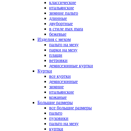
классические
итальянские
зимние пальто
длинные
двубортные
в стиле max mara
бежевые
Изделия с мехом
пальто на меху
парки на меху
плащи
ветровки
демисезонные куртки
Куртки
все куртки
демисезонные
зимние
итальянские
кожаные
Большие размеры
все большие размеры
пальто
пуховики
пальто на меху
куртки