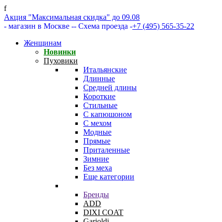
f
Акция "Максимальная скидка" до 09.08
- магазин в Москве -
- Схема проезда -
+7 (495) 565-35-22
Женщинам
Новинки
Пуховики
Итальянские
Длинные
Средней длины
Короткие
Стильные
С капюшоном
С мехом
Модные
Прямые
Приталенные
Зимние
Без меха
Еще категории
Бренды
ADD
DIXI COAT
Garioldi