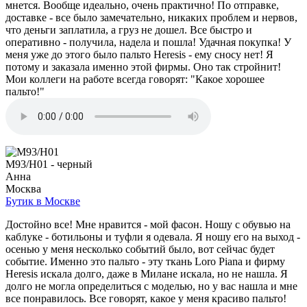
мнется. Вообще идеально, очень практично! По отправке,
доставке - все было замечательно, никаких проблем и нервов,
что деньги заплатила, а груз не дошел. Все быстро и
оперативно - получила, надела и пошла! Удачная покупка! У
меня уже до этого было пальто Heresis - ему сносу нет! Я
потому и заказала именно этой фирмы. Оно так стройнит!
Мои коллеги на работе всегда говорят: "Какое хорошее
пальто!"
M93/H01 - черный
Анна
Москва
Бутик в Москве
Достойно все! Мне нравится - мой фасон. Ношу с обувью на
каблуке - ботильоны и туфли я одевала. Я ношу его на выход -
осенью у меня несколько событий было, вот сейчас будет
событие. Именно это пальто - эту ткань Loro Piana и фирму
Heresis искала долго, даже в Милане искала, но не нашла. Я
долго не могла определиться с моделью, но у вас нашла и мне
все понравилось. Все говорят, какое у меня красиво пальто!