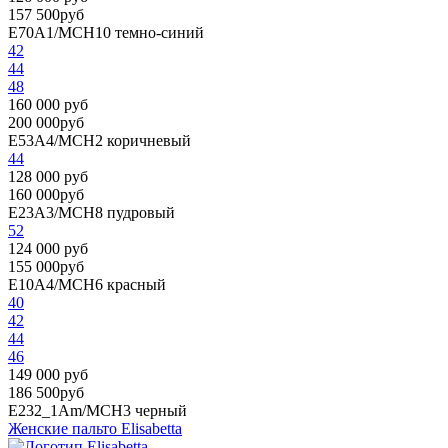
157 500руб
E70A1/MCH10
темно-синий
42
44
48
160 000 руб
200 000руб
E53A4/MCH2
коричневый
44
128 000 руб
160 000руб
E23A3/MCH8
пудровый
52
124 000 руб
155 000руб
E10A4/MCH6
красный
40
42
44
46
149 000 руб
186 500руб
E232_1Am/MCH3
черный
Женские пальто Elisabetta