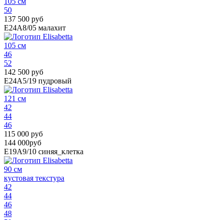
105 см
50
137 500 руб
E24A8/05
малахит
105 см
46
52
142 500 руб
E24A5/19
пудровый
121 см
42
44
46
115 000 руб
144 000руб
E19A9/10
синяя_клетка
90 см
кустовая текстура
42
44
46
48