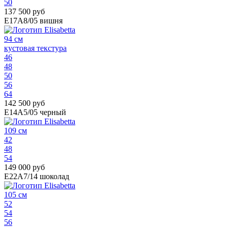
50
137 500 руб
E17A8/05
вишня
94 см
кустовая текстура
46
48
50
56
64
142 500 руб
E14A5/05
черный
109 см
42
48
54
149 000 руб
E22A7/14
шоколад
105 см
52
54
56