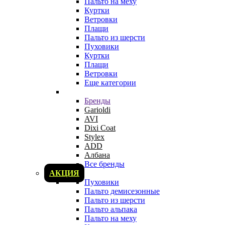
Пальто на меху
Куртки
Ветровки
Плащи
Пальто из шерсти
Пуховики
Куртки
Плащи
Ветровки
Еще категории
Бренды
Garioldi
AVI
Dixi Coat
Stylex
ADD
Албана
Все бренды
АКЦИЯ
Пуховики
Пальто демисезонные
Пальто из шерсти
Пальто альпака
Пальто на меху