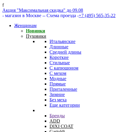
f
Акция "Максимальная скидка" до 09.08
- магазин в Москве -
- Схема проезда -
+7 (495) 565-35-22
Женщинам
Новинки
Пуховики
Итальянские
Длинные
Средней длины
Короткие
Стильные
С капюшоном
С мехом
Модные
Прямые
Приталенные
Зимние
Без меха
Еще категории
Бренды
ADD
DIXI COAT
Garioldi