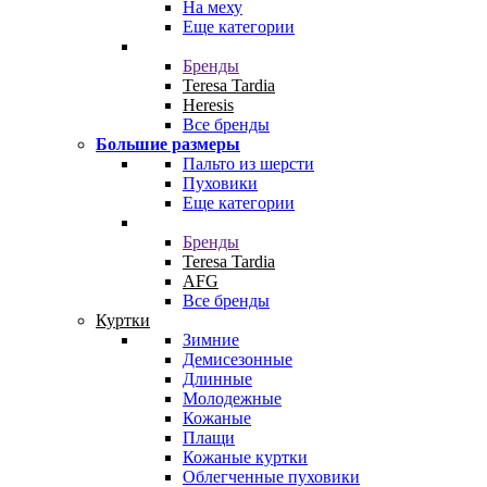
На меху
Еще категории
Бренды
Teresa Tardia
Heresis
Все бренды
Большие размеры
Пальто из шерсти
Пуховики
Еще категории
Бренды
Teresa Tardia
AFG
Все бренды
Куртки
Зимние
Демисезонные
Длинные
Молодежные
Кожаные
Плащи
Кожаные куртки
Облегченные пуховики