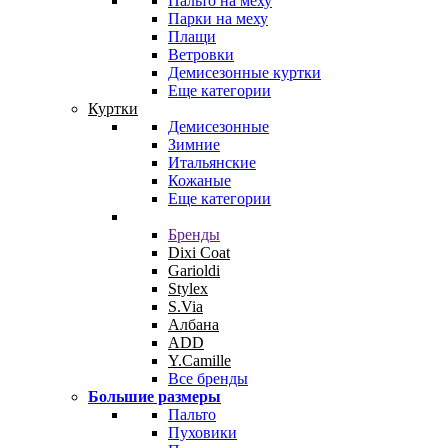
Пальто на меху
Парки на меху
Плащи
Ветровки
Демисезонные куртки
Еще категории
Куртки
Демисезонные
Зимние
Итальянские
Кожаные
Еще категории
Бренды
Dixi Coat
Garioldi
Stylex
S.Via
Албана
ADD
Y.Camille
Все бренды
Большие размеры
Пальто
Пуховики