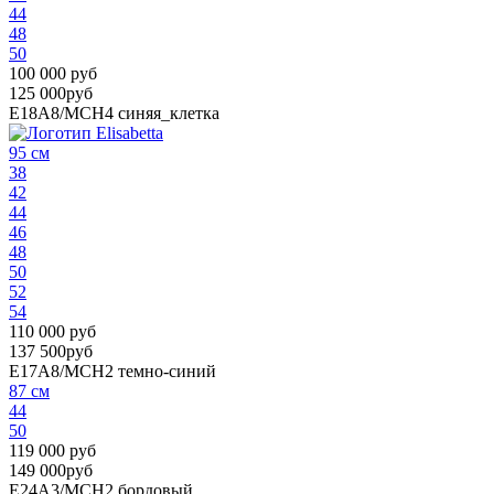
44
48
50
100 000 руб
125 000руб
E18A8/MCH4
синяя_клетка
95 см
38
42
44
46
48
50
52
54
110 000 руб
137 500руб
E17A8/MCH2
темно-синий
87 см
44
50
119 000 руб
149 000руб
E24A3/MCH2
бордовый