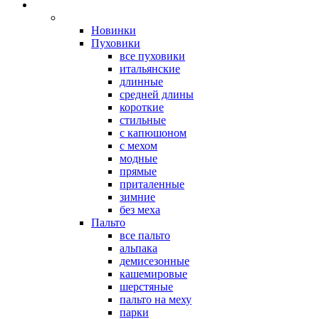
Новинки
Пуховики
все пуховики
итальянские
длинные
средней длины
короткие
стильные
с капюшоном
с мехом
модные
прямые
приталенные
зимние
без меха
Пальто
все пальто
альпака
демисезонные
кашемировые
шерстяные
пальто на меху
парки