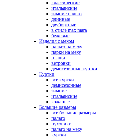
классические
итальянские
зимние пальто
длинные
двубортные
в стиле max mara
бежевые
Изделия с мехом
пальто на меху
парки на меху
плащи
ветровки
демисезонные куртки
Куртки
все куртки
демисезонные
зимние
итальянские
кожаные
Большие размеры
все большие размеры
пальто
пуховики
пальто на меху
куртки