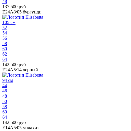
48
137 500 руб
E24A8/05
бургунди
105 см
52
54
56
58
60
62
64
142 500 руб
E24A5/14
черный
94 см
44
46
48
50
58
60
64
142 500 руб
E14A5/05
малахит