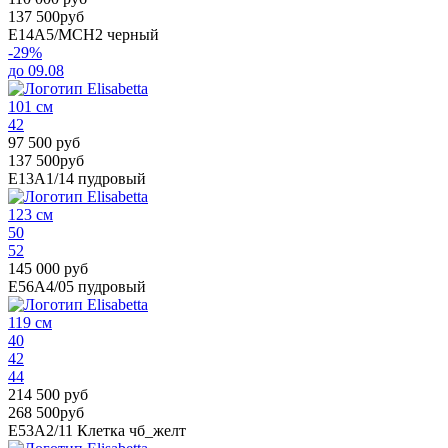
137 500руб
E14A5/MCH2
черный
-29%
до 09.08
101 см
42
97 500 руб
137 500руб
E13A1/14
пудровый
123 см
50
52
145 000 руб
E56A4/05
пудровый
119 см
40
42
44
214 500 руб
268 500руб
E53A2/11
Клетка чб_желт