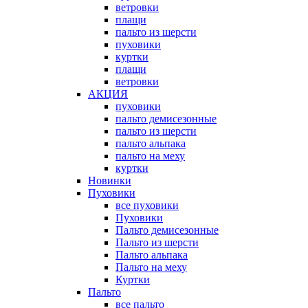
ветровки
плащи
пальто из шерсти
пуховики
куртки
плащи
ветровки
АКЦИЯ
пуховики
пальто демисезонные
пальто из шерсти
пальто альпака
пальто на меху
куртки
Новинки
Пуховики
все пуховики
Пуховики
Пальто демисезонные
Пальто из шерсти
Пальто альпака
Пальто на меху
Куртки
Пальто
все пальто