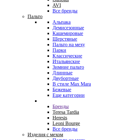
AVI
Все бренды
Пальто
Альпака
Демисезонные
Кашемировые
Шерстяные
Пальто на меху
Парки
Классические
Итальянские
Зимние пальто
Длинные
Двубортные
В стиле Max Mara
Бежевые
Еще категории
Бренды
Teresa Tardia
Heresis
Leoni Bourge
Все бренды
Изделия с мехом