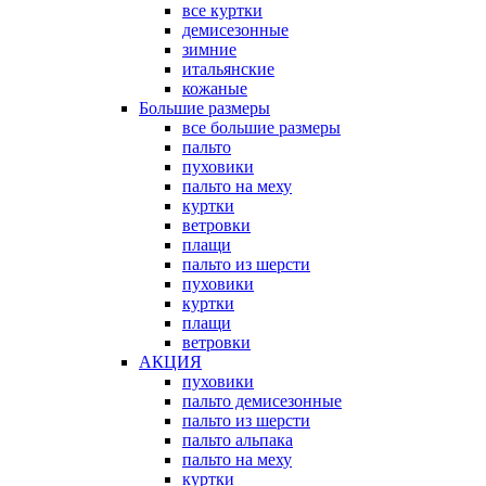
все куртки
демисезонные
зимние
итальянские
кожаные
Большие размеры
все большие размеры
пальто
пуховики
пальто на меху
куртки
ветровки
плащи
пальто из шерсти
пуховики
куртки
плащи
ветровки
АКЦИЯ
пуховики
пальто демисезонные
пальто из шерсти
пальто альпака
пальто на меху
куртки