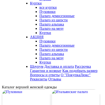
Куртки
все куртки
Пуховики
Пальто демисезонные
Пальто из шерсти
Пальто альпака
Пальто на меху
Куртки
АКЦИЯ
Пуховики
Пальто демисезонные
Пальто из шерсти
Пальто альпака
Пальто на меху
Куртки
Шоурум
Доставка и оплата
Рассрочка
Гарантии и возврат
Как подобрать размер
Вопросы и ответы
О "ПокупкаЛюкс"
Реквизиты
Отзывы
Каталог верхней женской одежды