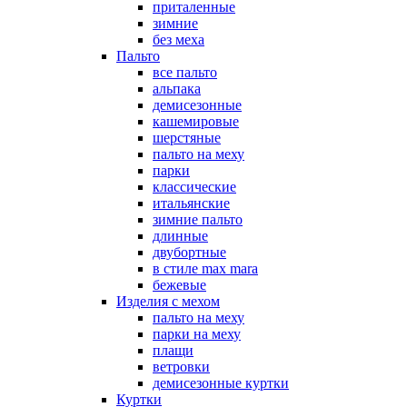
приталенные
зимние
без меха
Пальто
все пальто
альпака
демисезонные
кашемировые
шерстяные
пальто на меху
парки
классические
итальянские
зимние пальто
длинные
двубортные
в стиле max mara
бежевые
Изделия с мехом
пальто на меху
парки на меху
плащи
ветровки
демисезонные куртки
Куртки