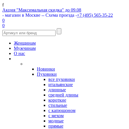
f
Акция "Максимальная скидка" до 09.08
- магазин в Москве -
- Схема проезда -
+7 (495) 565-35-22
0
0
Женщинам
Мужчинам
О нас
Новинки
Пуховики
все пуховики
итальянские
длинные
средней длины
короткие
стильные
с капюшоном
с мехом
модные
прямые