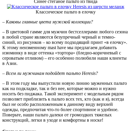
Синее стеганое пальто из твида
Классическое пальто в елочку
– Каковы главные цвета мужской коллекции?
– В цветовой гамме для мужчин бестселлерами любого сезона
в любой стране являются безупречный черный и темно-
синий, из рисунков – ко всему подходящий принт «в елочку».
К этому неизменному mast have мы предлагаем добавить
изюминку в виде оттенка «тортора» (бледно-коричневый с
сероватым отливом) – его особенно полюбили наши клиенты
в Азии.
– Всем ли мужчинам подойдет пальто Heresis?
– В этом году мы выпустили новую линию зауженных пальто
как на подкладке, так и без нее, которые можно и нужно
носить без пиджака. Такой эксперимент с модельным рядом
позволяет приблизить к пальто всех тех, кто (как и я), всегда
был не особо расположенным к данному виду верхней
одежды, предпочитая что-то более спортивное и удобное.
Поверьте, наши пальто далеки от громоздких тяжелых
конструкций, легки в уходе и комфортны в носке!