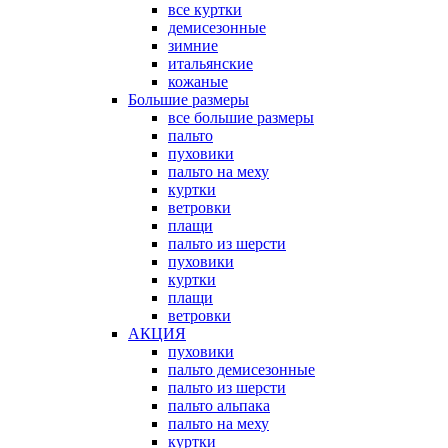
все куртки
демисезонные
зимние
итальянские
кожаные
Большие размеры
все большие размеры
пальто
пуховики
пальто на меху
куртки
ветровки
плащи
пальто из шерсти
пуховики
куртки
плащи
ветровки
АКЦИЯ
пуховики
пальто демисезонные
пальто из шерсти
пальто альпака
пальто на меху
куртки