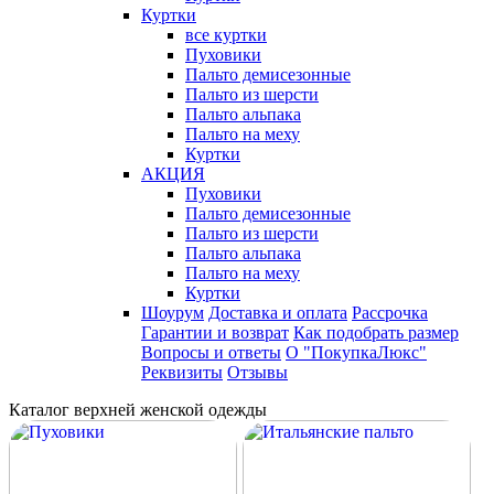
Куртки
все куртки
Пуховики
Пальто демисезонные
Пальто из шерсти
Пальто альпака
Пальто на меху
Куртки
АКЦИЯ
Пуховики
Пальто демисезонные
Пальто из шерсти
Пальто альпака
Пальто на меху
Куртки
Шоурум
Доставка и оплата
Рассрочка
Гарантии и возврат
Как подобрать размер
Вопросы и ответы
О "ПокупкаЛюкс"
Реквизиты
Отзывы
Каталог верхней женской одежды