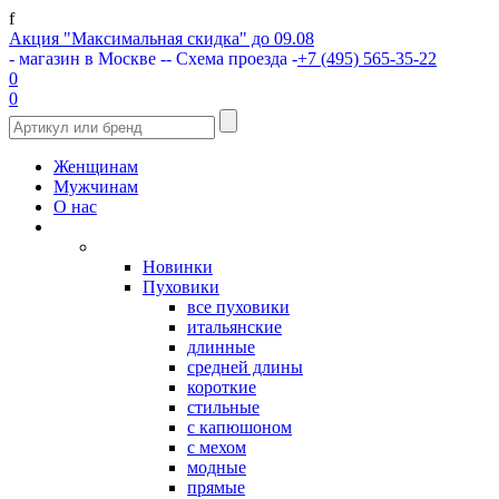
f
Акция "Максимальная скидка" до 09.08
- магазин в Москве -
- Схема проезда -
+7 (495) 565-35-22
0
0
Женщинам
Мужчинам
О нас
Новинки
Пуховики
все пуховики
итальянские
длинные
средней длины
короткие
стильные
с капюшоном
с мехом
модные
прямые