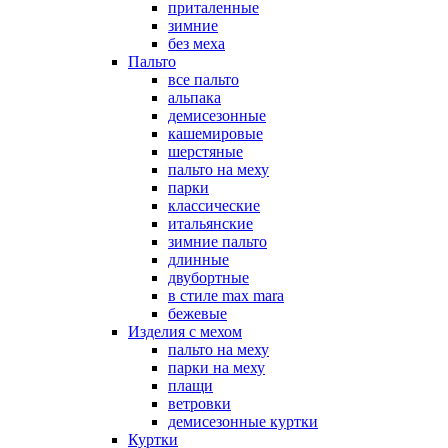
приталенные
зимние
без меха
Пальто
все пальто
альпака
демисезонные
кашемировые
шерстяные
пальто на меху
парки
классические
итальянские
зимние пальто
длинные
двубортные
в стиле max mara
бежевые
Изделия с мехом
пальто на меху
парки на меху
плащи
ветровки
демисезонные куртки
Куртки