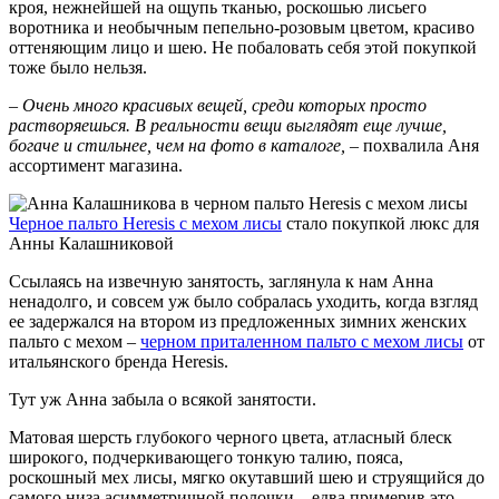
кроя, нежнейшей на ощупь тканью, роскошью лисьего
воротника и необычным пепельно-розовым цветом, красиво
оттеняющим лицо и шею. Не побаловать себя этой покупкой
тоже было нельзя.
– Очень много красивых вещей, среди которых просто
растворяешься. В реальности вещи выглядят еще лучше,
богаче и стильнее, чем на фото в каталоге,
– похвалила Аня
ассортимент магазина.
Черное пальто Heresis с мехом лисы
стало покупкой люкс для
Анны Калашниковой
Ссылаясь на извечную занятость, заглянула к нам Анна
ненадолго, и совсем уж было собралась уходить, когда взгляд
ее задержался на втором из предложенных зимних женских
пальто с мехом –
черном приталенном пальто с мехом лисы
от
итальянского бренда Heresis.
Тут уж Анна забыла о всякой занятости.
Матовая шерсть глубокого черного цвета, атласный блеск
широкого, подчеркивающего тонкую талию, пояса,
роскошный мех лисы, мягко окутавший шею и струящийся до
самого низа асимметричной полочки – едва примерив это