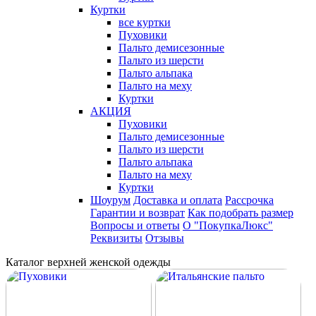
Куртки
все куртки
Пуховики
Пальто демисезонные
Пальто из шерсти
Пальто альпака
Пальто на меху
Куртки
АКЦИЯ
Пуховики
Пальто демисезонные
Пальто из шерсти
Пальто альпака
Пальто на меху
Куртки
Шоурум
Доставка и оплата
Рассрочка
Гарантии и возврат
Как подобрать размер
Вопросы и ответы
О "ПокупкаЛюкс"
Реквизиты
Отзывы
Каталог верхней женской одежды