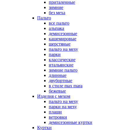
приталенные
зимние
без меха
Пальто
все пальто
альпака
демисезонные
кашемировые
шерстяные
пальто на меху
парки
классические
итальянские
зимние пальто
длинные
двубортные
в стиле max mara
бежевые
Изделия с мехом
пальто на меху
парки на меху
плащи
ветровки
демисезонные куртки
Куртки