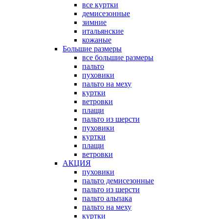
все куртки
демисезонные
зимние
итальянские
кожаные
Большие размеры
все большие размеры
пальто
пуховики
пальто на меху
куртки
ветровки
плащи
пальто из шерсти
пуховики
куртки
плащи
ветровки
АКЦИЯ
пуховики
пальто демисезонные
пальто из шерсти
пальто альпака
пальто на меху
куртки