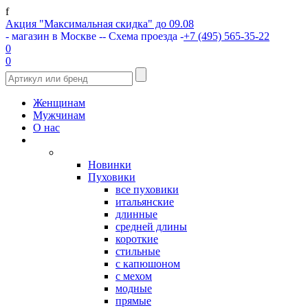
f
Акция "Максимальная скидка" до 09.08
- магазин в Москве -
- Схема проезда -
+7 (495) 565-35-22
0
0
Женщинам
Мужчинам
О нас
Новинки
Пуховики
все пуховики
итальянские
длинные
средней длины
короткие
стильные
с капюшоном
с мехом
модные
прямые