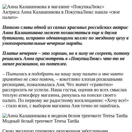
Актриса Анна Калашникова в ПокупкаЛюкс нашла «свое
пальто»
Помимо славы одной из самых красивых российских актрис
Анна Калашникова может похвастаться еще и двумя
бутиками, исправно одевающими коллег по звездному цеху в
умопомрачительные вечерние наряды.
Платье вечернее – это хорошо, но в зиму не согреет, потому
решилась Анна присмотреть в «ПокупкаЛюкс» что-то не
менее роскошное, но потеплее.
– Пыталась я подобрать на нашу зиму пальто и мне никто
грамотно не смог помочь,
– кокетливо хлопая роскошными
ресницами, пожаловалась Аня. Что значит «грамотно»
расспросить не успели. Наша гостья, оценив во всех смыслах
теплую атмосферу магазина, ринулась на поиски своего
пальто. По первому же радостному восклицанию: «Хочу все!»
– стало ясно, с выбором магазина Аня точно не ошиблась.
Модный белый тренчкот Teresa Tardia
Свою звездную примерку окруженная заботливыми